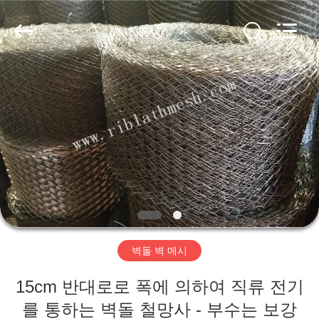
-
2026
ANPING
COUNTY
JIAFU
WIRE
MESH
MANUFACTURING
집
CO.,LTD.
All
Rights
Reserved.
제
품
회
사
벽돌 벽 메시
소
15cm 반대로로 폭에 의하여 직류 전기
개
를 통하는 벽돌 철망사 - 부수는 보강