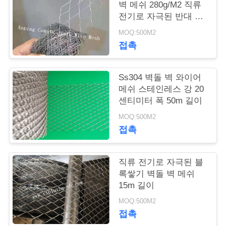
의
벽 메쉬 280g/M2 직류
전기로 자극된 반대 크
하
래킹
MOQ:500M2
기
접촉
조
Ss304 벽돌 벽 와이어
메쉬 스테인레스 강 20
회
센티미터 폭 50m 길이
를
MOQ:500M2
접촉
요
청
직류 전기로 자극된 블
록쌓기 벽돌 벽 메쉬
하
15m 길이
다
MOQ:500M2
접촉