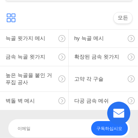
사
이
모든
트
늑골 욋가지 메시
hy 늑골 메시
맵
금속 늑골 욋가지
확장된 금속 욋가지
PRIVACY
POLICY
높은 늑골을 붙인 거
고약 각 구슬
푸집 공사
벽돌 벽 메시
다공 금속 메쉬
구독하십시오