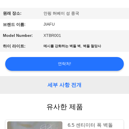
공
원래 장소:
안핑 허베이 성 중국
장
JIAFU
브랜드 이름:
견
Model Number:
XTBR001
학
,
하이 라이트:
메시를 강화하는 벽돌 벽
벽돌 철망사
품
연락처!
질
관
세부 사항 전개
리
유사한 제품
문
6.5 센티미터 폭 벽돌