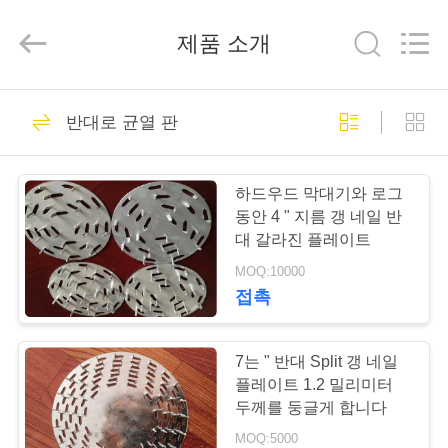
-
2025
ANPING
제품 소개
COUNTY
JIAFU
WIRE
MESH
MANUFACTURING
집
CO.,LTD.
91
All
반대로 균열 판
Rights
Reserved.
늑골 욋가지 메시
제
하드우드 막대기와 로그
품
동안 4 " 지름 갱 네일 반
대 갈라진 플레이트
MOQ:10000
회
접촉
72
사
소
7는 " 반대 Split 갱 네일
hy 늑골 메시
플레이트 1.2 밀리미터
개
두께를 둥글게 합니다
MOQ:5000