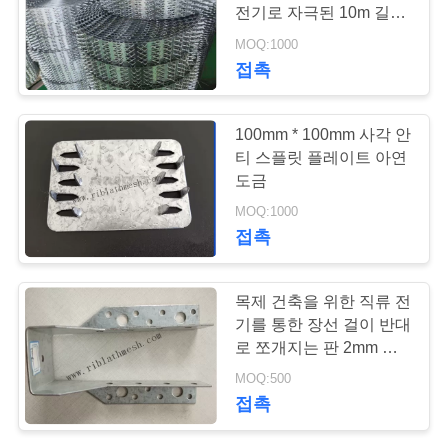
의
전기로 자극된 10m 길이
하
1 밀리미터 두께
MOQ:1000
65
접촉
기
높은 늑골을 붙인 거
100mm * 100mm 사각 안
조
푸집 공사
티 스플릿 플레이트 아연
도금
회
MOQ:1000
를
접촉
요
98
목제 건축을 위한 직류 전
청
기를 통한 장선 걸이 반대
고약 각 구슬
하
로 쪼개지는 판 2mm 간
격
MOQ:500
다
접촉