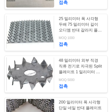
접촉
51
25 밀리미터 폭 사각형
벽돌 쌓기 보강 메시
두배 75 밀리미터 길이
오디엠 반대 갈라지 플레
이트
MOQ:1000
접촉
48 밀리미터 외부 직경
56
직류 전기로 자극된 Split
직류 전기를 통한 코
플레이트 1 밀리미터 두
께
MOQ:5000
너 구슬
접촉
200 밀리미터 폭 사각형
단일 네일 반대 플레이트