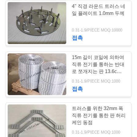
사
4" 직경 라운드 트러스 네
일 플레이트 1.0mm 두께
이
93
트
0.31-1.9/PIECE MOQ:10000
벽돌 벽 메시
접촉
맵
15m 길이 코일에 의하여
PRIVACY
직류 전기를 통하는 반대
POLICY
로 쪼개지는 판 13.6cm
폭 1mm 간격
90
0.31-1.9/PIECE MOQ:1000
접촉
다공 금속 메쉬
트러스를 위한 32mm 폭
직류 전기를 통한 판 허리
케인 동점
0.31-1.9/PIECE MOQ:1000