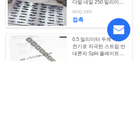
다발 네일 250 밀리미터
49
길이
MOQ:1000
접촉
알루미늄 각 구슬
0.5 밀리미터 두께 직류
전기로 자극된 스트립 반
대론자 Split 플레이트
265 밀리미터 길이 20 센
MOQ:1000
티미터 폭
53
접촉
반대로 균열 판
스파이크의 13.5 밀리미
터 길이는 반대 갈라진 플
레이트 5 " 지름을 활성화
했습니다
0.31-1.9/PIECE MOQ:10000
접촉
52