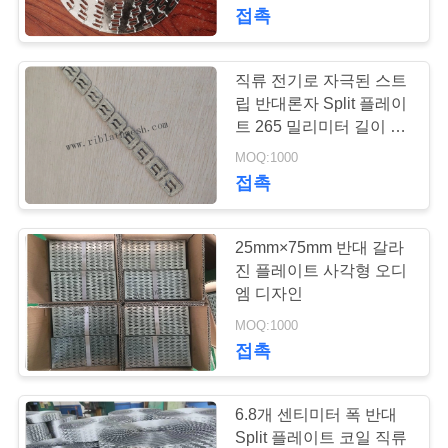
접촉
공
장
직류 전기로 자극된 스트
56
견
립 반대론자 Split 플레이
트 265 밀리미터 길이 20
금속 늑골 욋가지
학
밀리미터 폭
MOQ:1000
접촉
품
25mm×75mm 반대 갈라
질
진 플레이트 사각형 오디
관
엠 디자인
78
MOQ:1000
리
접촉
확장된 금속 욋가지
문
6.8개 센티미터 폭 반대
Split 플레이트 코일 직류