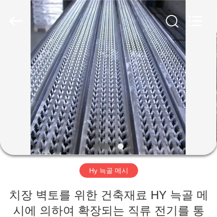
-
2026
ANPING
COUNTY
JIAFU
WIRE
MESH
MANUFACTURING
집
CO.,LTD.
All
Rights
Reserved.
제
품
회
사
Hy 늑골 메시
소
치장 벽토를 위한 건축재료 HY 늑골 메
개
시에 의하여 확장되는 직류 전기를 통