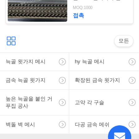
사
학 품질
MOQ:1000
이
접촉
트
맵
모든
PRIVACY
늑골 욋가지 메시
hy 늑골 메시
POLICY
금속 늑골 욋가지
확장된 금속 욋가지
높은 늑골을 붙인 거
고약 각 구슬
푸집 공사
벽돌 벽 메시
다공 금속 메쉬