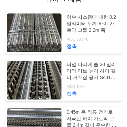
의
하
하수 시스템에 대한 0.2
기
밀리미터 두께 하이 가
로막 그물 2.2m 폭
MOQ:500 PC
조
접촉
회
를
터널 다리에 쓸 20 밀리
미터 리브 높이 하이 갈
요
비 거푸집 공사 Ss316l
원료
청
MOQ:1000
접촉
하
다
0.45m 폭 직류 전기로
자극된 하이 가로막 그
물 2.4m 길이 우수한 공