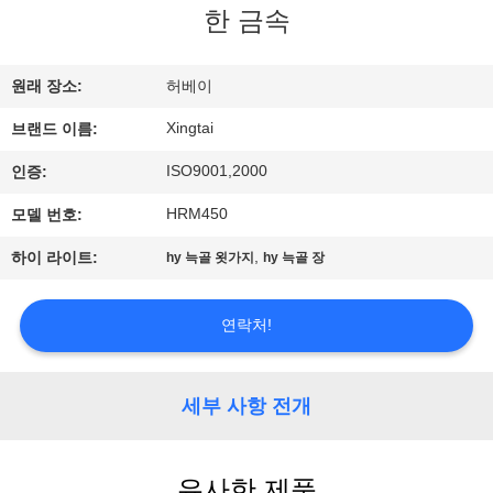
한 금속
공
장
원래 장소:
허베이
견
Xingtai
브랜드 이름:
학
ISO9001,2000
인증:
HRM450
모델 번호:
품
,
하이 라이트:
hy 늑골 욋가지
hy 늑골 장
질
관
연락처!
리
세부 사항 전개
문
유사한 제품