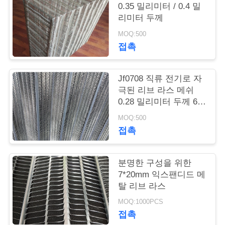
의
0.35 밀리미터 / 0.4 밀
하
리미터 두께
MOQ:500
기
접촉
조
Jf0708 직류 전기로 자
극된 리브 라스 메쉬
회
0.28 밀리미터 두께 600
를
밀리미터 폭
MOQ:500
접촉
요
청
분명한 구성을 위한
하
7*20mm 익스팬디드 메
탈 리브 라스
다
MOQ:1000PCS
접촉