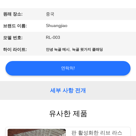
공
원래 장소:
중국
장
Shuangjiao
브랜드 이름:
견
RL-003
모델 번호:
학
,
하이 라이트:
안녕 늑골 메시
늑골 욋가지 클래딩
품
연락처!
질
관
세부 사항 전개
리
유사한 제품
문
판 활성화한 리브 라스