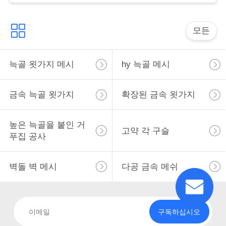
사
이
모든
트
맵
늑골 욋가지 메시
hy 늑골 메시
금속 늑골 욋가지
확장된 금속 욋가지
PRIVACY
POLICY
높은 늑골을 붙인 거
고약 각 구슬
푸집 공사
벽돌 벽 메시
다공 금속 메쉬
구독하십시오