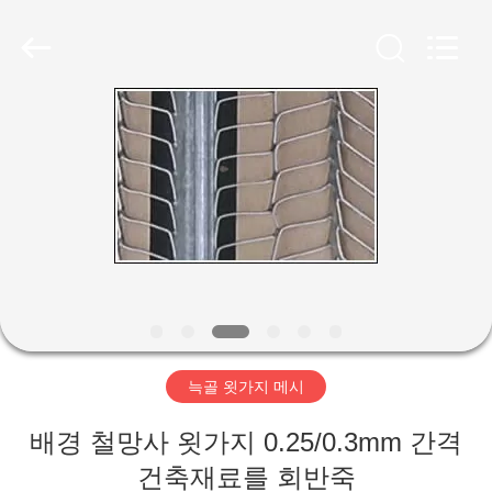
-
2026
ANPING
COUNTY
JIAFU
WIRE
MESH
MANUFACTURING
집
CO.,LTD.
All
Rights
Reserved.
제
품
회
사
늑골 욋가지 메시
소
배경 철망사 욋가지 0.25/0.3mm 간격
개
건축재료를 회반죽