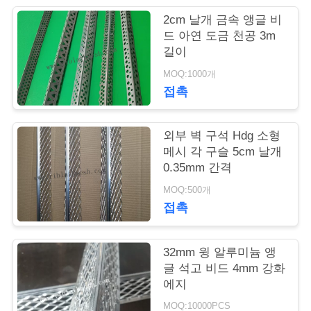
의
2cm 날개 금속 앵글 비
하
드 아연 도금 천공 3m
길이
기
MOQ:1000개
접촉
조
회
외부 벽 구석 Hdg 소형
메시 각 구슬 5cm 날개
를
0.35mm 간격
요
MOQ:500개
접촉
청
하
32mm 윙 알루미늄 앵
다
글 석고 비드 4mm 강화
에지
MOQ:10000PCS