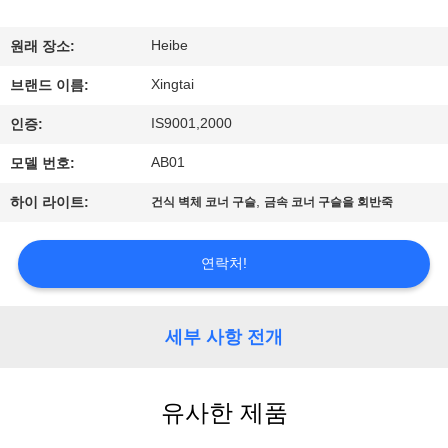
공
Heibe
원래 장소:
장
Xingtai
브랜드 이름:
견
IS9001,2000
인증:
학
AB01
모델 번호:
,
하이 라이트:
건식 벽체 코너 구슬
금속 코너 구슬을 회반죽
품
질
연락처!
관
리
세부 사항 전개
문
유사한 제품