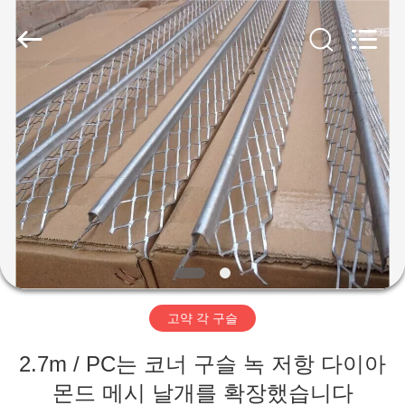
-
2025
ANPING
COUNTY
JIAFU
WIRE
MESH
MANUFACTURING
집
CO.,LTD.
All
Rights
Reserved.
제
품
회
사
고약 각 구슬
소
2.7m / PC는 코너 구슬 녹 저항 다이아
개
몬드 메시 날개를 확장했습니다