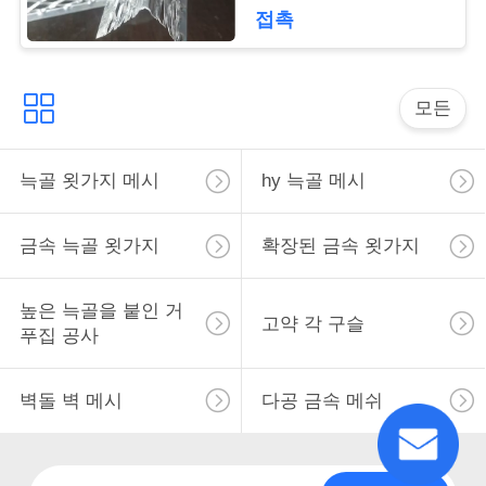
사
접촉
이
트
모든
맵
늑골 욋가지 메시
hy 늑골 메시
PRIVACY
금속 늑골 욋가지
확장된 금속 욋가지
POLICY
높은 늑골을 붙인 거
고약 각 구슬
푸집 공사
벽돌 벽 메시
다공 금속 메쉬